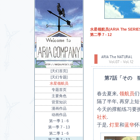
水星领航员(ARIA The SERIES
第二季 7 - 12
[天幻首页]
[天幻专题]
第7話「その 
水星领航员
专题首页
春去夏来,
领航员
们
主要角色
隔了半年, 再穿上短
背景知识
漫画作品
今天的撑船练习要挑
动画作品
社长
.
第一季 1 - 6
于是,
灯里
和
蓝华
怀
第一季 7 - 13
第二季 1 - 6
第二季 7 - 12