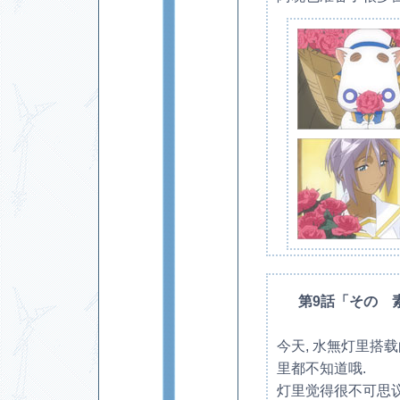
第9話「その 
今天, 水無灯里搭
里都不知道哦.
灯里觉得很不可思议,