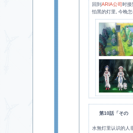
回到
ARIA公司
时接
怕黑的灯里, 今晚怎么
第10話「その
水無灯里认识的人非