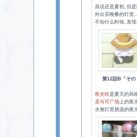
虽说还是夏初, 但
外出买晚餐的灯里, 
不知什么时候, 发现
第12話B「そ
夜光铃
是夏天的风物
圣马可广场
上的夜
水無灯里挑选的夜