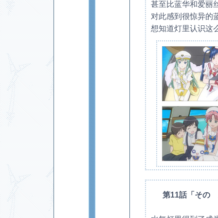
甚至比蓝华和爱丽
对此感到很惊异的蓝
想知道灯里认识这么
第11話「その