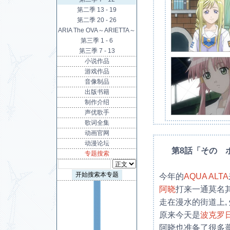
第二季 13 - 19
第二季 20 - 26
ARIA The OVA～ARIETTA～
第三季 1 - 6
第三季 7 - 13
小说作品
游戏作品
音像制品
出版书籍
制作介绍
声优歌手
歌词全集
动画官网
动漫论坛
第8話「その 
专题搜索
今年的
AQUA ALTA
阿晓
打来一通莫名其
走在漫水的街道上,
原来今天是
波克罗
阿晓也准备了很多