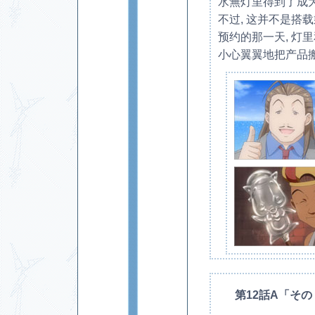
水無灯里得到了成
不过, 这并不是搭
预约的那一天, 灯
小心翼翼地把产品搬上船
第12話A「そ