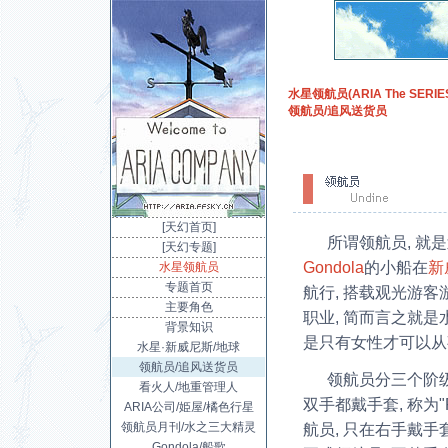
水星领航员(ARIA The SERIES
领航员/追风送货员
[天幻首页]
所谓领航员, 就
[天幻专题]
Gondola
的小船在
新
水星领航员
专题首页
航行, 搭载观光游
主要角色
职业, 简而言之就是
背景知识
是只有女性才可以从
水星·新威尼斯/地球
领航员/追风送货员
领航员分三个阶级
看火人/地重管理人
双手都戴手套, 称为"P
ARIA公司/姫屋/橘色行星
领航员月刊/水之三大精灵
航员, 只在右手戴手套, 
Gondola/船歌