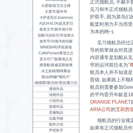
正式领航员, 不戴手套, 
火星猫/蓝宝石之瞳
见习和半正式领航员
主显节/嘉年华
护双手, 因为菜鸟
卡萨诺瓦(Casanova)
AQUA ALTA/波克罗日
船桨时用力不当而受
救世主节/新年倒计时
为本的哟~).
划船马拉松/行舟送祭火
放舟节/与海洋的结婚
见习领航员经过正
WINEBAR/开拓基地
导的前辈就会对其进
CaffeFlorian/希望之丘
内容通常是划船从见
圣马可广场/墓地之岛
窄的运河前往名为"
摆渡船/新威尼斯玻璃
水之妖精/猫咪聚会
航员本人并不知道是
狐仙/阿穆/"嘎恰片"
晋级, 如果路上不顺
喵喵噗!/夜光铃/雪虫/重力石
航员则需要参加Gon
漫画作品
的平均晋升年龄是1
动画作品
小说作品
ORANGE PLANET
游戏作品
ARIA公司
的
艾莉西
音像制品
出版书籍
领航员的行业规
制作介绍
如果有正式领航员作
声优歌手